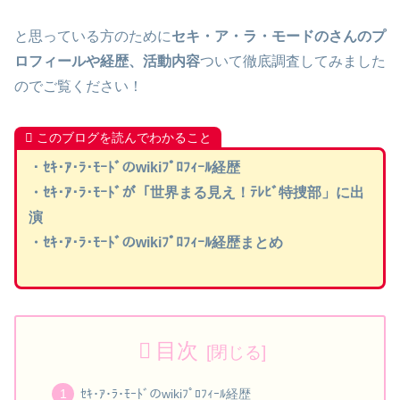
と思っている方のために
セキ・ア・ラ・モードのさんのプ
ロフィールや経歴、活動内容
ついて徹底調査してみました
のでご覧ください！
このブログを読んでわかること
・ｾｷ･ｱ･ﾗ･ﾓｰﾄﾞのwikiﾌﾟﾛﾌｨｰﾙ経歴
・
ｾｷ･ｱ･ﾗ･ﾓｰﾄﾞ
が「世界まる見え！ﾃﾚﾋﾞ特捜部」に出
演
・
ｾｷ･ｱ･ﾗ･ﾓｰﾄﾞ
のwikiﾌﾟﾛﾌｨｰﾙ経歴まとめ
目次
ｾｷ･ｱ･ﾗ･ﾓｰﾄﾞのwikiﾌﾟﾛﾌｨｰﾙ経歴