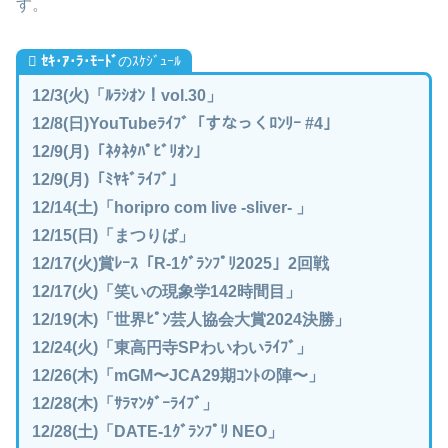
す。
ｾｷ･ｱ･ﾗ･ﾓｰﾄﾞ
のｽｹｼﾞｭｰﾙ
12/3(火)「ﾙﾗｼｵﾝ！vol.30」
12/8(日)YouTubeﾗｲﾌﾞ「すなっくﾛﾝﾘｰ #4」
12/9(月)「ﾈﾀﾈﾀﾊﾟﾋﾞﾘｵﾝ」
12/9(月)「ﾐﾔｷﾞﾗｲﾌﾞ」
12/14(土)「horipro com live -sliver- 」
12/15(日)「まつりば」
12/17(火)賞ﾚｰｽ「R-1ｸﾞﾗﾝﾌﾟﾘ2025」2回戦
12/17(火)「笑いの現象学142時間目」
12/19(木)「世界ﾋﾟﾝ芸人協会大賞2024決勝」
12/24(火)「東高円寺SPわいわいﾗｲﾌﾞ」
12/26(木)「mGM〜JCA29期ｺﾝﾄの陣〜」
12/28(木)「ｻﾗﾏﾝﾀﾞｰﾗｲﾌﾞ」
12/28(土)「DATE-1ｸﾞﾗﾝﾌﾟﾘ NEO」