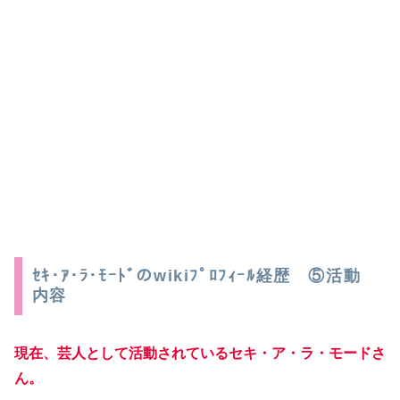
ｾｷ･ｱ･ﾗ･ﾓｰﾄﾞのwikiﾌﾟﾛﾌｨｰﾙ経歴 ⑤活動
内容
現在、芸人として活動されている
セキ・ア・ラ・モードさ
ん。