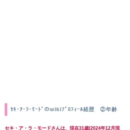
ｾｷ･ｱ･ﾗ･ﾓｰﾄﾞのwikiﾌﾟﾛﾌｨｰﾙ経歴 ②年齢
セキ・ア・ラ・モードさんは、現在31歳(2024年12月現