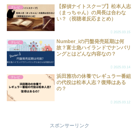
【探偵ナイトスクープ】松本人志
テレビ
（まっちゃん）の局長は合わな
い？（視聴者反応まとめ）
2025.03.15
Number_iの円盤発売延期は何
テレビ
故？富士急ハイランドでナンバリ
ングとはどんな内容なの？
2025.03.14
浜田雅功の休養でレギュラー番組
テレビ
の代役は松本人志？復帰はある
の？
2025.03.12
スポンサーリンク