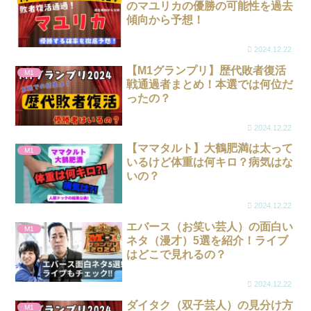
のマユリカの優勝の可能性を過去
傾向から予想！
2024.12.22
【M1グランプリ】歴代敗者復活
M1
戦通過者まとめ！本選では何位だ
ったの？
2024.12.22
【ママタルト】大鶴肥満は太って
M1
いるけど体重は何キロ？病気はな
いの？
2024.12.22
エバース（お笑い芸人）の面白い
M1
ネタ（漫才）5選を紹介！ライブ
はどこで見れるの？
2024.12.22
ダイタク（双子芸人）の見分け方
M1