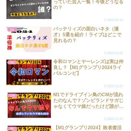
っていた芸人一覧！今後どうなる
の？
2025.02.19
バッテリィズの面白いネタ（漫
M1
才）5選を紹介！ライブはどこで
見れるの？
2024.12.23
令和ロマンとヤーレンズは実は仲
M1
良し？【M1グランプリ2024ライ
バルコンビ】
2024.12.22
M1でドライブイン鳥のCMが流れ
CM
たのなんで？ゾンビランドサガじ
ゃなくてウマ娘だったけど誰が出
ていた？
2024.12.22
【M1グランプリ2024】敗者復活
M1