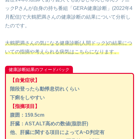
ックPさんが自身の持ち番組「GERA健康診断」(2022年4
月配信)で大鶴肥満さんの健康診断の結果について分析し
たのです。
大鶴肥満さんの気になる健康診断(人間ドック)の結果につ
いての指摘や考えられる病気はこちらになります。
健康診断結果のフィードバック
【自覚症状】
階段登ったら動悸息切れくらい
下痢をしやすい
【指摘項目】
腹囲：159.5cm
肝臓：AST,ALT高めの数値(脂肪肝)
他、肝臓に関する項目によってA~D判定有