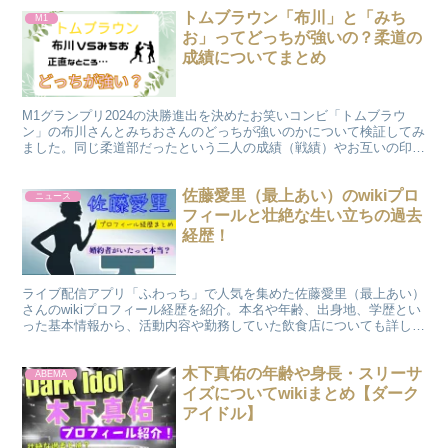
トムブラウン「布川」と「みち
M1
お」ってどっちが強いの？柔道の
成績についてまとめ
M1グランプリ2024の決勝進出を決めたお笑いコンビ「トムブラウ
ン」の布川さんとみちおさんのどっちが強いのかについて検証してみ
ました。同じ柔道部だったという二人の成績（戦績）やお互いの印象
などからその強さについてまとめてみましたのでご覧ください。
佐藤愛里（最上あい）のwikiプロ
ニュース
フィールと壮絶な生い立ちの過去
経歴！
ライブ配信アプリ「ふわっち」で人気を集めた佐藤愛里（最上あい）
さんのwikiプロフィール経歴を紹介。本名や年齢、出身地、学歴とい
った基本情報から、活動内容や勤務していた飲食店についても詳しく
解説。婚約者や働いていた飲食店についても紹介致します
木下真佑の年齢や身長・スリーサ
ABEMA
イズについてwikiまとめ【ダーク
アイドル】