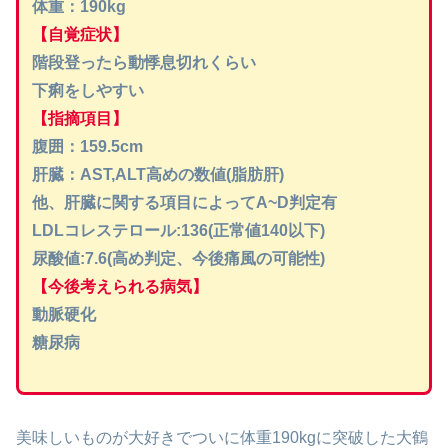
体重：190kg
【自覚症状】
階段登ったら動悸息切れくらい
下痢をしやすい
【指摘項目】
腹囲：159.5cm
肝臓：AST,ALT高めの数値(脂肪肝)
他、肝臓に関する項目によってA~D判定有
LDLコレステロール:136(正常値140以下)
尿酸値:7.6(高め判定、今後痛風の可能性)
【今後考えられる病気】
動脈硬化
糖尿病
美味しいものが大好きでついに体重190kgに突破した大鶴