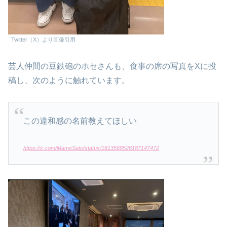
Twitter（X）より画像引用
芸人仲間の豆鉄砲のホセさんも、食事の席の写真をXに投
稿し、次のように触れています。
この違和感の名前教えてほしい
https://x.com/MameSato/status/1813569526187147472