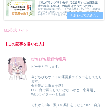
【M1グランプリ】去年（2023年）の決勝進出
者の今年（2024）の結果はどうだったの？
年末恒例のお笑い賞レースであるM-1（エムワン）の季節
となりましたが、ここでは去年（2023年）の決勝進出者
が今年（2024年）はどうなっているのか？昨年の決勝を
争った10組の今年度の結果についてまとめてみましたの
でご覧ください。
M1公式サイト
【この記事を書いた人】
ぴちぴち新鮮情報局
ピーチと申します。
当ぴちぴちサイトの運営兼ライターをしており
ます。
会社勤めに限界を感じ
PC一台で暮らしていけないかと一念発起し
WEBライターへと転身
それから3年、数々の案件をこなしついに自身