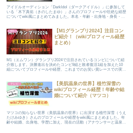
アイドルオーディション「DarkIdol（ダークアイドル）」に参加して
いる「木下真佑（きのしたまゆ）」さんのプロフィールや壮絶な経歴
についてwiki風にまとめてみました。本名・年齢・出身地・身長・ス
リーサイズ・活動内容について紹介いたします。
【M1グランプリ2024】注目コン
M1
ビ紹介！（wikiプロフィール経歴
まとめ）
M1（エムワン）グランプリ2024で注目されているコンビについて紹
介致します。決勝進出を決めたコンビ9組と敗者復活1組を加えた10
組についてプロフィールや経歴、これまでのお笑い賞レースでの実績
について紹介いたします。
【美肌温泉の世界】植竹深雪の
テレビ
wikiプロフィール経歴！年齢や結
婚について紹介（マツコ）
マツコの知らない世界（美肌温泉の世界）に出演する植竹深雪（うえ
たけみゆき）さんのプロフィールや経歴をwiki風にまとめました。年
齢や結婚、出身地、学歴に加え、現在の活動（アナウンサーと温泉専
門家）についても調査しました。