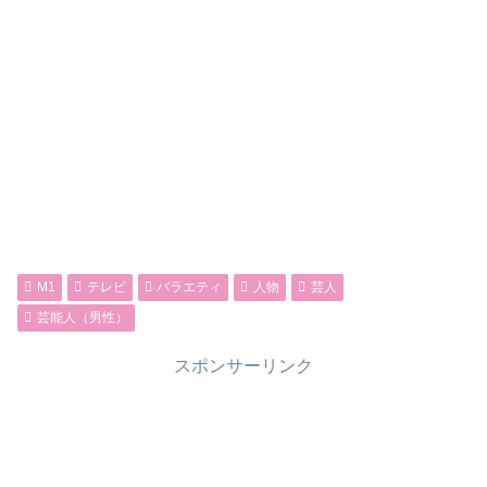
M1
テレビ
バラエティ
人物
芸人
芸能人（男性）
スポンサーリンク