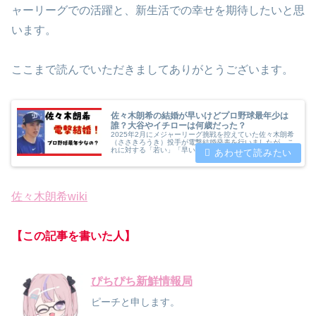
ャーリーグでの活躍と、新生活での幸せを期待したいと思
います。
ここまで読んでいただきましてありがとうございます。
佐々木朗希の結婚が早いけどプロ野球最年少は
誰？大谷やイチローは何歳だった？
2025年2月にメジャーリーグ挑戦を控えていた佐々木朗希
（ささきろうき）投手が電撃結婚発表を行いましたが、こ
れに対する「若い」「早い」という声に対してプロ野球で
最年少で結婚した人やスター選手たちの結婚年齢が何歳だ
ったのかについてまとめてみました。
佐々木朗希wiki
【この記事を書いた人】
ぴちぴち新鮮情報局
ピーチと申します。