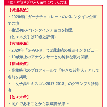
佐々木朗希プロ入り後噂になった女性
【浜辺美波】
・2020年にガーナチョコレートのバレンタイン企画
で共演
・生涯初のバレンタインチョコを贈呈
（佐々木投手は70点と評価）
【宮司愛海】
・2020年「S-PARK」で2週連続の独占インタビュー
・10歳年上のアナウンサーとの純粋な取材関係
【福田愛依】
・高校時代のプロフィールで「好きな芸能人」として
名前を掲載
・「女子高生ミスコン2017-2018」のグランプリ獲得
者
【佐々木希】
・同姓であることから親戚説が浮上