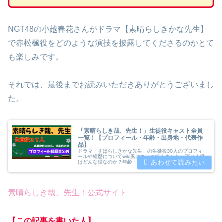
NGT48の小越春花さんがドラマ【素晴らしきかな先生】
で赤松楓役をどのような演技を披露してくださるのかとて
も楽しみです。
それでは、最後までお読みいただきありがとうございまし
た。
「素晴らしき哉、先生！」生徒役キャスト全員
一覧！【プロフィール・年齢・出身地・代表作
品】
ドラマ「すばらしきかな先生」の生徒役30人のプロフィ
ールや経歴についてwiki風にまとめてみました。演じる役
はどんな役なのか？年齢・出身地・これまでに演じた代表
作品を紹介した上で出身地別人数・最年長（最年少）メン
バーについても紹介します。
素晴らしき哉、先生！公式サイト
【この記事を書いた人】