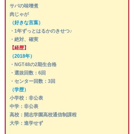
サバの味噌煮
肉じゃが
（好きな言葉）
・1年ずっとはるかのきせつ♪
・絶対、確実
【経歴】
（2018年）
・NGT48の2期生合格
・選抜回数：6回
・センター回数：3回
（学歴）
小学校：非公表
中学：非公表
高校：開志学園高校通信制課程
大学：進学せず