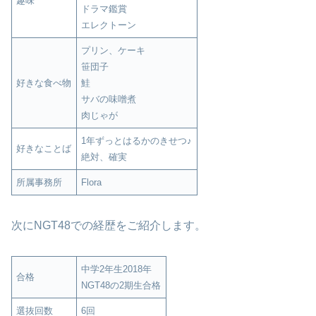
趣味
ドラマ鑑賞
エレクトーン
プリン、ケーキ
笹団子
好きな食べ物
鮭
サバの味噌煮
肉じゃが
1年ずっとはるかのきせつ♪
好きなことば
絶対、確実
所属事務所
Flora
次にNGT48での経歴をご紹介します。
中学2年生2018年
合格
NGT48の2期生合格
選抜回数
6回