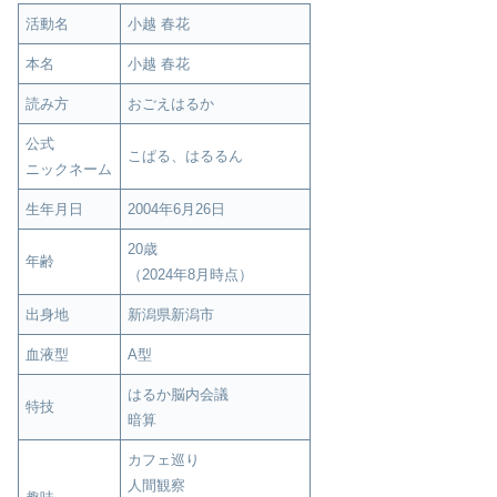
活動名
小越 春花
本名
小越 春花
読み方
おごえはるか
公式
こぱる、はるるん
ニックネーム
生年月日
2004年6月26日
20歳
年齢
（2024年8月時点）
出身地
新潟県新潟市
血液型
A型
はるか脳内会議
特技
暗算
カフェ巡り
人間観察