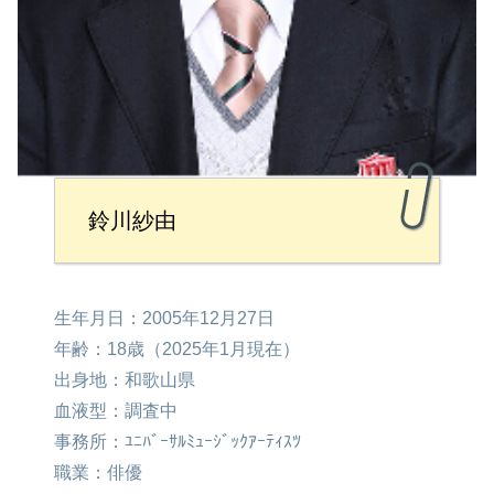
鈴川紗由
生年月日：2005年12月27日
年齢：18歳（2025年1月現在）
出身地：和歌山県
血液型：調査中
事務所：ﾕﾆﾊﾞｰｻﾙﾐｭｰｼﾞｯｸｱｰﾃｨｽﾂ
職業：俳優