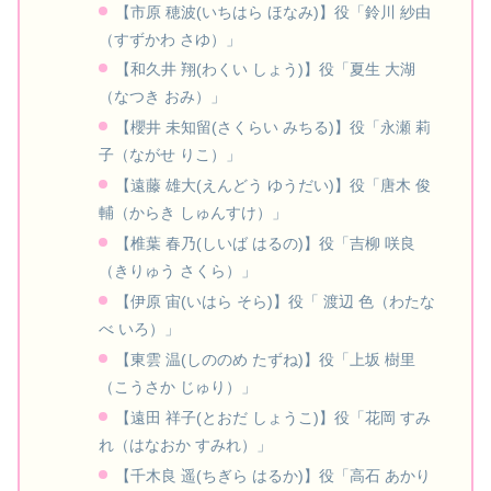
【市原 穂波(いちはら ほなみ)】役「鈴川 紗由
（すずかわ さゆ）」
【和久井 翔(わくい しょう)】役「夏生 大湖
（なつき おみ）」
【櫻井 未知留(さくらい みちる)】役「永瀬 莉
子（ながせ りこ）」
【遠藤 雄大(えんどう ゆうだい)】役「唐木 俊
輔（からき しゅんすけ）」
【椎葉 春乃(しいば はるの)】役「吉柳 咲良
（きりゅう さくら）」
【伊原 宙(いはら そら)】役「 渡辺 色（わたな
べ いろ）」
【東雲 温(しののめ たずね)】役「上坂 樹里
（こうさか じゅり）」
【遠田 祥子(とおだ しょうこ)】役「花岡 すみ
れ（はなおか すみれ）」
【千木良 遥(ちぎら はるか)】役「高石 あかり