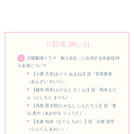
目次
日曜劇場ドラマ「御上先生」に出演する生徒役29
人全員について
【小栗 天音(おぐり あまね)】役「安斉星来
（あんざい せいら）」
【榎本 咲良(えのもと さくら)】役「西本まり
ん（にしもと まりん）」
【高梨 晋太郎(たかなし しんたろう)】役「青
山 凌大（あおやま りょうた）」
【名倉 知佳（なぐら ちか）】役「白倉 碧空
（しらくら あおい）」