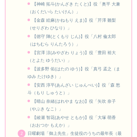
【神崎 拓斗(かんざき たくと)】役「奥平 大兼
（おくだいら たいけん）」
【金森 絵麻(かねもり えま)】役「芹澤 雛梨
（せりざわ ひなり）」
【徳守 陣(とくもり じん)】役「八村 倫太郎
（はちむら りんたろう）」
【宮澤 涼(みやざわ りょう)】役「豊田 裕大
（とよた ゆうだい）」
【波多野 佑(はたの ゆう)】役「真弓 孟之（ま
ゆみ たけゆき）」
【安西 淳平(あんざい じゅんぺい)】役「森 愁
斗（もり しゅうと）」
【晴山 奈緒(はれやま なお)】役「矢吹 奈子
（やぶき なこ）」
【綾瀬 智花(あやせ ともか)】役「大塚 萌香
（おおつか もえか）」
日曜劇場「御上先生」生徒役のうちの最年長（最