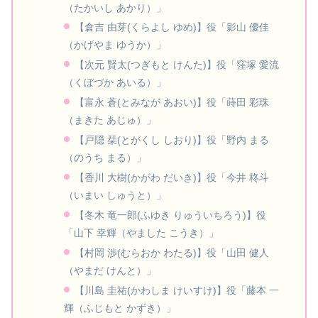
（たかいし あかり）」
【倉吉 由芽(くらよし ゆめ)】役「影山 優佳
（かげやま ゆうか）」
【次元 賢太(つぎもと けんた)】役「窪塚 愛流
（くぼづか あいる）」
【富永 蒼(とみなが あおい)】役「蒔田 彩珠
（まきた あじゅ）」
【戸隠 栞(とがくし しおり)】役「野内 まる
（のうち まる）」
【香川 大樹(かがわ だいき)】役「今井 柊斗
（いまい しゅうと）」
【冬木 竜一郎(ふゆき りゅういちろう)】役
「山下 幸輝（やました こうき）」
【村岡 渉(むらおか わたる)】役「山田 健人
（やまだ けんと）」
【川島 圭祐(かわしま けいすけ)】役「藤本 一
輝（ふじもと かずき）」