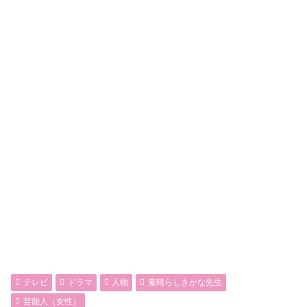
テレビ
ドラマ
人物
素晴らしきかな先生
芸能人（女性）