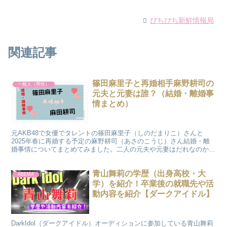
ぴちぴち新鮮情報局
関連記事
篠田麻里子と再婚相手麻野耕司の
一般人（男性）
元夫と元妻は誰？（結婚・離婚事
情まとめ）
元AKB48で女優でタレントの篠田麻里子（しのだまりこ）さんと
2025年春に再婚する予定の麻野耕司（あさのこうじ）さん結婚・離
婚事情についてまとめてみました。二人の元夫や元妻はだれなのか？
結婚・離婚はいつしたのかについて紹介致します。
青山舞莉の学歴（出身高校・大
ABEMA
学）を紹介！卒業後の就職先や活
動内容を紹介【ダークアイドル】
DarkIdol（ダークアイドル）オーディションに参加している青山舞莉