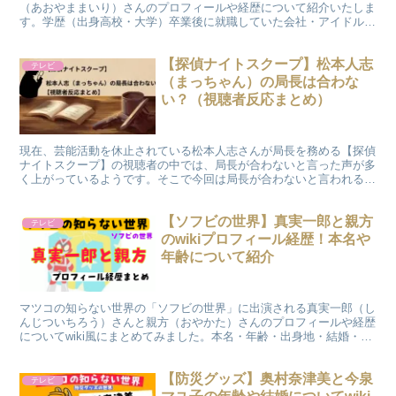
（あおやままいり）さんのプロフィールや経歴について紹介いたしま
す。学歴（出身高校・大学）卒業後に就職していた会社・アイドルと
しての現在の活動についてwiki風にまとめてみました。
【探偵ナイトスクープ】松本人志
テレビ
（まっちゃん）の局長は合わな
い？（視聴者反応まとめ）
現在、芸能活動を休止されている松本人志さんが局長を務める【探偵
ナイトスクープ】の視聴者の中では、局長が合わないと言った声が多
く上がっているようです。そこで今回は局長が合わないと言われる理
由や歴代の局長についてまとめたものをご紹介していきます。
【ソフビの世界】真実一郎と親方
テレビ
のwikiプロフィール経歴！本名や
年齢について紹介
マツコの知らない世界の「ソフビの世界」に出演される真実一郎（し
んじついちろう）さんと親方（おやかた）さんのプロフィールや経歴
についてwiki風にまとめてみました。本名・年齢・出身地・結婚・活
動内容について紹介致します。
【防災グッズ】奥村奈津美と今泉
テレビ