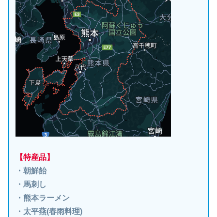
【特産品】
・朝鮮飴
・馬刺し
・熊本ラーメン
・太平燕(春雨料理)