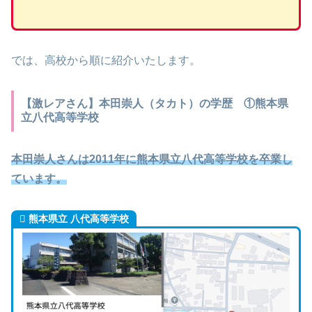
では、高校から順に紹介いたします。
【激レアさん】本田崇人（タカト）の学歴 ①熊本県
立八代高等学校
本田
崇人
さんは2011年に熊本県立八代高等学校を卒業し
ています。
熊本県立 八代高等学校