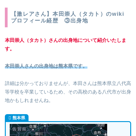
【激レアさん】本田崇人（タカト）のwiki
プロフィール経歴 ③出身地
本田崇人（タカト）さんの出身地について紹介いたしま
す。
本田崇人さんの出身地は熊本県
です。
詳細は分かっておりませんが、本田さんは熊本県立八代高
等学校を卒業しているため、その高校のある八代市が出身
地かもしれませんね。
熊本県