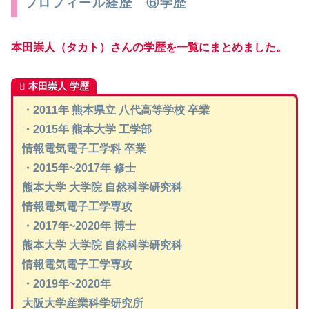
プロフィール経歴 ⑥学歴
本田崇人（タカト）さんの学歴を一覧にまとめました。
本田崇人
学歴
・2011年 熊本県立 八代高等学校 卒業
・2015年 熊本大学 工学部
情報電気電子工学科 卒業
・2015年~2017年 修士
熊本大学 大学院 自然科学研究科
情報電気電子工学専攻
・2017年~2020年 博士
熊本大学 大学院 自然科学研究科
情報電気電子工学専攻
・2019年~2020年
大阪大学産業科学研究所