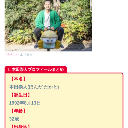
Mellon.inc
より引用
本田崇人プロフィールまとめ
【本名】
本田崇人(ほんだ たかと)
【誕生日】
1992年8月13日
【年齢】
32歳
【出身地】