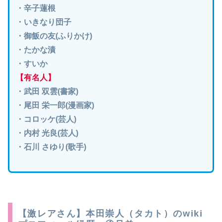
・辛子蓮根
・いきなり団子
・御飯の友(ふりかけ)
・たかな漬
・すいか
【有名人】
・武田 双雲(書家)
・尾田 栄一郎(漫画家)
・コロッケ(芸人)
・内村 光良(芸人)
・石川 さゆり(歌手)
【激レアさん】本田崇人（タカト）のwiki