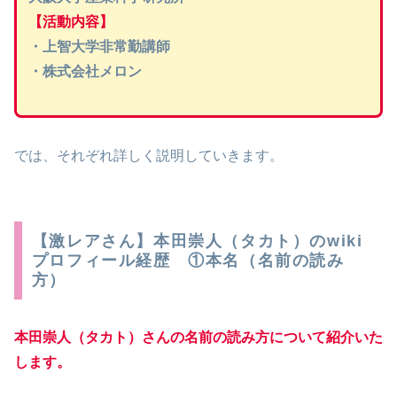
【活動内容】
・上智大学非常勤講師
・株式会社メロン
では、それぞれ詳しく説明していきます。
【激レアさん】本田崇人（タカト）のwiki
プロフィール経歴 ①本名（名前の読み
方）
本田崇人（タカト）さんの名前の読み方について紹介いた
します。