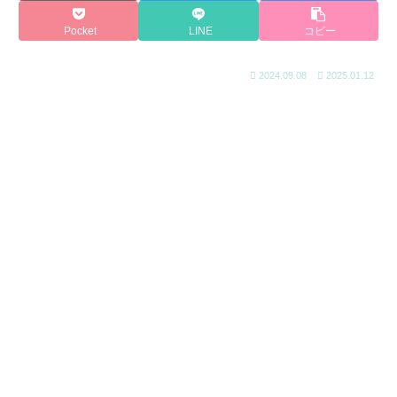
Pocket
LINE
コピー
2024.09.08
2025.01.12