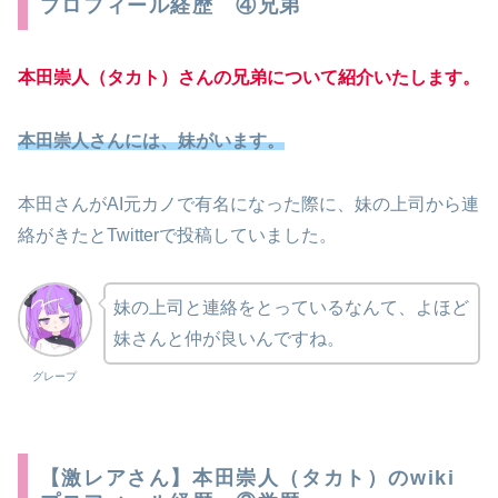
プロフィール経歴 ④兄弟
本田崇人（タカト）さんの兄弟について紹介いたします。
本田崇人さんには、妹がいます
。
本田さんがAI元カノで有名になった際に、妹の上司から連
絡がきたとTwitterで投稿していました。
妹の上司と連絡をとっているなんて、よほど
妹さんと仲が良いんですね。
グレープ
【激レアさん】本田崇人（タカト）のwiki