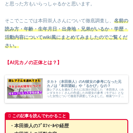
と思った方もいらっしゃるかと思います。
そこでここでは本田崇人さんについて徹底調査し、
名前の
読み方
・年齢・生年月日・出身地・兄弟がいるか・学歴・
活動内容
についてwiki風にまとめてみましたのでご覧くだ
さい。
【AI元カノの正体とは？】
タカト（本田崇人）のAI彼女の参考になった元
カノは「本田望結」や「るかぴ」なの？
激レアさんを連れてきたに出演が決定した「本田崇人（ホ
ンダタカト）さんの作成したAI彼女の参考（モデル）とな
った女性について徹底手調査してみました。検索ワードに
ある「本田望結」さんや「るかぴ」が参考とされいるの
か？調査してみましたのでご覧ください
この記事を
読んで
わかること
・本田崇人のﾌﾟﾛﾌｨｰﾙや経歴