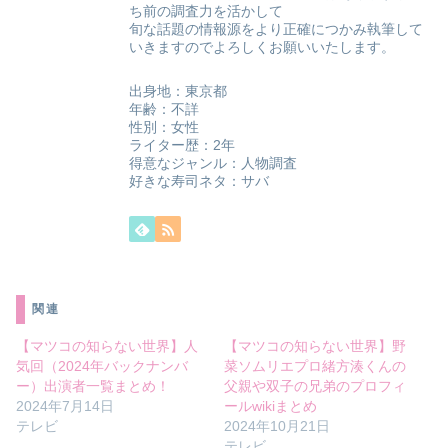
ち前の調査力を活かして
旬な話題の情報源をより正確につかみ執筆して
いきますのでよろしくお願いいたします。
出身地：東京都
年齢：不詳
性別：女性
ライター歴：2年
得意なジャンル：人物調査
好きな寿司ネタ：サバ
関連
【マツコの知らない世界】人
【マツコの知らない世界】野
気回（2024年バックナンバ
菜ソムリエプロ緒方湊くんの
ー）出演者一覧まとめ！
父親や双子の兄弟のプロフィ
2024年7月14日
ールwikiまとめ
テレビ
2024年10月21日
テレビ