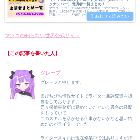
クナンバー）出演者一覧まとめ！
マツコ・デラックスMCの大人気番組「マツコの知らない
世界」に2024年下半期（7月～）の出演者について書いた
記事について、人気回（バックナンバー）紹介風にまとめ
てみました。気になる方がおりましたらどうぞご参考くだ
さい。
マツコの知らない世界公式サイト
【この記事を書いた人】
グレープ
グレープと申します。
当ぴちぴち情報サイトでライター兼調査班を担
当をしております。
元々探偵事務所に勤めていたという異色の経歴
をもっていて
このスキルを活かせる仕事がないかなと思い始
めたのがライターでした
ライタースキルは現在修業中ではありますが持