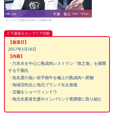
カンブリア宮殿公式HPより画像引用
千葉祐士カンブリア宮殿
【放送日】
2017年3月16日
【内容】
・六本木を中心に熟成肉レストラン「格之進」を展開
する千葉氏
・知名度の低い岩手南牛を極上の熟成肉へ変貌
・地域活性化と地元ブランド化を推進
・店舗をショーウィンドウ
・地元生産者支援やインバウンド客誘致に取り組む