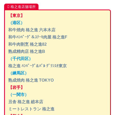
格之進店舗場所
【東京】
（港区）
和牛焼肉 格之進 六本木店
和牛ﾊﾝﾊﾞｰｸﾞ＆ｽﾃｰｷ肉屋 格之進F
和牛肉割烹 格之進82
熟成精肉店 格之進B
（千代田区）
格之進 ﾊﾝﾊﾞｰｸﾞ&ﾊﾞﾙ ｸﾞﾗﾝｽﾀ東京
（練馬区）
熟成焼肉 格之進 TOKYO
【岩手】
（一関市）
丑舎 格之進 総本店
ミートレストラン 格之進