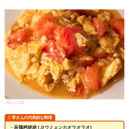
80cより引用
李さんの代表的な料理
・莜麺栲栳栳 (
ヨウミェン
カオラオラオ)