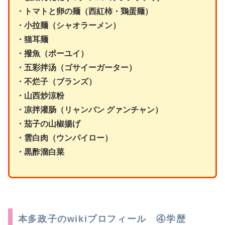
・トマトと卵の麺（西紅柿・鶏蛋麺
）
・小拉麺（シャオラーメン）
・猫耳麺
・撥魚（ポーユイ）
・五彩拌汤（ゴサイーガーター）
・不烂子（ブランズ）
・山西炒涼粉
・凉拌灌肠（リャンバン グァンチャン）
・茄子の山椒揚げ
・雲白肉（ウンパイロー）
・黒酢溜白菜
本多政子のwikiプロフィール ④学歴