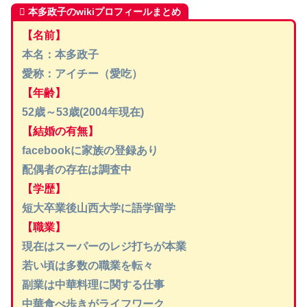
本多政子のwikiプロフィールまとめ
【名前】
本名：本多政子
愛称：アイチー（愛吃）
【年齢】
52歳～53歳(2004年現在)
【結婚の有無】
facebookに家族の登録あり
配偶者の存在は調査中
【学歴】
短大卒業後山西大学に語学留学
【職業】
現在はスーパーのレジ打ちが本業
若い頃は多数の職業を転々
副業は中華料理に関する仕事
中華食べ歩きがライフワーク