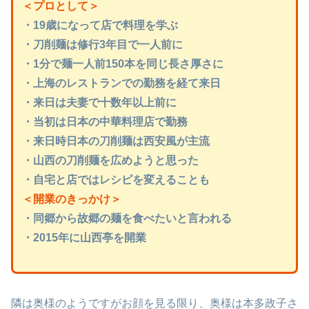
＜プロとして＞
・19歳になって店で料理を学ぶ
・刀削麺は修行3年目で一人前に
・1分で麺一人前150本を同じ長さ厚さに
・上海のレストランでの勤務を経て来日
・来日は夫妻で十数年以上前に
・当初は日本の中華料理店で勤務
・来日時日本の刀削麺は西安風が主流
・山西の刀削麺を広めようと思った
・自宅と店ではレシピを変えることも
＜開業のきっかけ＞
・同郷から故郷の麺を食べたいと言われる
・2015年に山西亭を開業
隣は奥様のようですがお顔を見る限り、奥様は本多政子さ