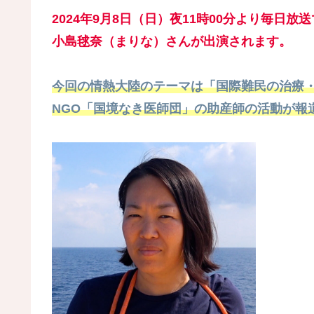
2024年9月8日（日）夜11時00分より毎日
小島毬奈（まりな）さんが出演されます。
今回の情熱大陸のテーマは「国際難民の治療
NGO「国境なき医師団」の助産師の活動が報