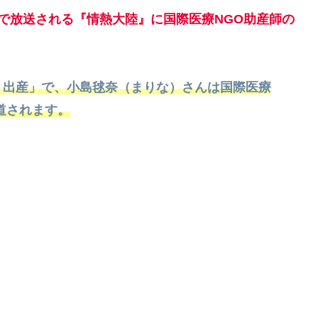
放送で放送される『情熱大陸』に国際医療NGO助産師の
・出産」で、小島毬奈（まりな）さんは
国際医療
道されます。