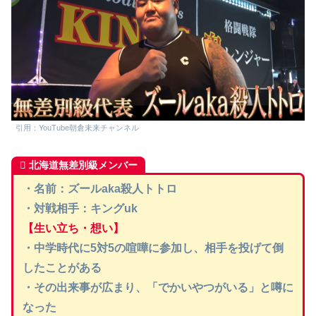
引用：YouTube朝倉未来チャンネル
北海道無差別級メンバー
・
名前：ズールaka殺人トトロ
・対戦相手：
キングuk
【生い立ち・想い】
・中学時代に5対5の喧嘩に参加し、相手を投げて倒
したことがある
・その出来事が広まり、「でかいやつがいる」と噂に
なった