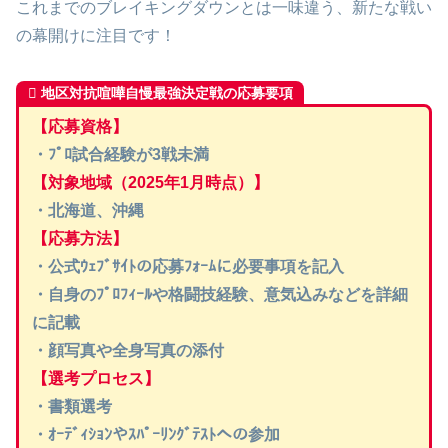
これまでのブレイキングダウンとは一味違う、新たな戦い
の幕開けに注目です！
地区対抗喧嘩自慢最強決定戦の応募要項
【応募資格】
・ﾌﾟﾛ試合経験が3戦未満
【対象地域（2025年1月時点）】
・北海道、沖縄
【応募方法】
・公式ｳｪﾌﾞｻｲﾄの応募ﾌｫｰﾑに必要事項を記入
・自身のﾌﾟﾛﾌｨｰﾙや格闘技経験、意気込みなどを詳細
に記載
・顔写真や全身写真の添付
【選考プロセス】
・書類選考
・ｵｰﾃﾞｨｼｮﾝやｽﾊﾟｰﾘﾝｸﾞﾃｽﾄへの参加