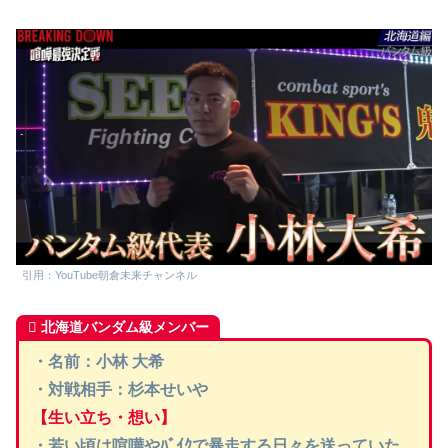
引用：YouTube朝倉未来チャンネル
北海道バンダム級メンバー
・名前：小林 大希
・対戦相手：杉本せいや
【生い立ち・想い】
・若い頃は喧嘩やﾊﾞｲｸで暴走する日々を送っていた