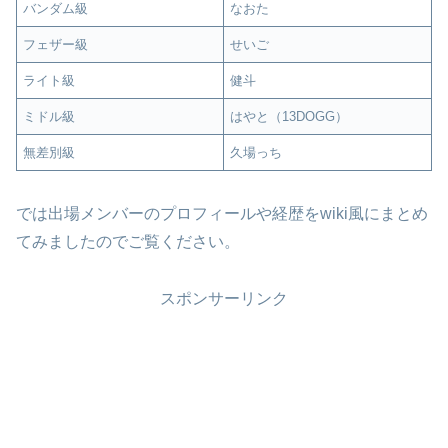
バンダム級
なおた
フェザー級
せいご
ライト級
健斗
ミドル級
はやと（13DOGG）
無差別級
久場っち
では出場メンバーのプロフィールや経歴をwiki風にまとめ
てみましたのでご覧ください。
スポンサーリンク