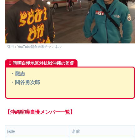
引用：YouTube朝倉未来チャンネル
喧嘩自慢地区対抗戦沖縄の監督
・龍志
・関谷勇次郎
【沖縄喧嘩自慢メンバー一覧】
階級
名前