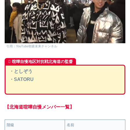
引用：YouTube朝倉未来チャンネル
喧嘩自慢地区対抗戦北海道の監督
・としぞう
・SATORU
【北海道喧嘩自慢メンバー
一覧
】
階級
名前