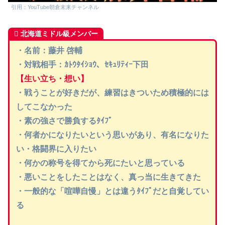
引用：YouTube朝倉未来チャンネル
北海道ミドル級メンバー
・
名前：藤井 啓輔
・対戦相手：
ｶﾄｳﾀｲｼｮｳ、ｾｷｭﾘﾃｨｰ下田
【生い立ち・想い】
・戦うことが好きだが、練習はきついため積極的には
してこなかった
・素の強さで勝負するﾀｲﾌﾟ
・何者かになりたいという思いがあり、有名になりた
い・格闘界に入りたい
・何かの称号を得てから死にたいと思っている
・悪いことをしたことはなく、真っ当に生きてきた
・一般的な「喧嘩自慢」とは違うﾀｲﾌﾟだと自覚してい
る