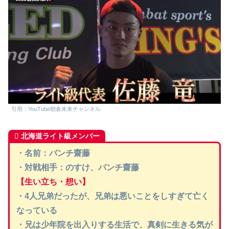
引用：YouTube朝倉未来チャンネル
北海道ライト級メンバー
・
名前：パンチ齋藤
・対戦相手：のすけ、パンチ齋藤
【生い立ち・想い】
・4人兄弟だったが、兄弟は悪いことをしすぎて亡く
なっている
・兄は少年院を出入りする生活で、真剣に生きる気が