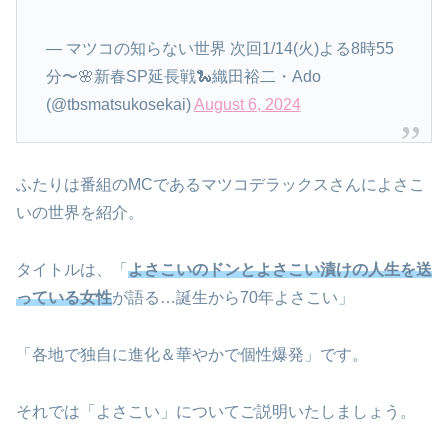
— マツコの知らない世界 次回1/14(火)よる8時55
分〜🌸新春SP延長戦🐍織田裕二・Ado
(@tbsmatsukosekai)
August 6, 2024
ふたりは番組のMCであるマツコデラックスさんによさこ
いの世界を紹介。
タイトルは、「
よさこいのドンとよさこい漬けの人生を送
っている女性
が語る…誕生から70年よさこい」
「各地で独自に進化＆華やかで個性爆発」です。
それでは「よさこい」についてご説明いたしましょう。