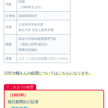
55歳
年齢
（1969年生まれ）
出身地
高知県高知市
土佐高等学校卒業
学歴
東京大学 文化人類学卒業
高知大学地域連携課専門員
職業
（地域人材育成担当）
理事特別補佐
著書
よさこいはなぜ全国に広がったのか
川竹大輔さんの経歴についてはこちらになります。
これまでの経歴
（1993年）
朝日新聞社の記者