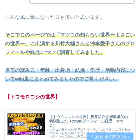
こんな風に気になった方も多いと思います。
そこでこのページでは「マツコの知らない世界ーよさこい
の世界ー」に出演する川竹大輔さんと沖本愛子さんのプロ
フィールや経歴について調査してみました。
名前の読み方・年齢・出身地・結婚・学歴・活動内容につ
いてwiki風にまとめてみましたのでご覧ください。
【トウモロコシの世界】
【トウモロコシの世界】折井祐介と柳沢卓矢の
幼馴染ふたりのwikiプロフィール経歴（マツ
コ）
マツコの知らない世界のとうもろこしの世界に出演する折
井祐介（おりいゆうすけ）さんと柳沢卓矢（やなぎさわた
くや）さんの幼なじみ二人のプロフィールや経歴について
wiki風にまとめてみました。年齢・出身地・結婚・学歴・