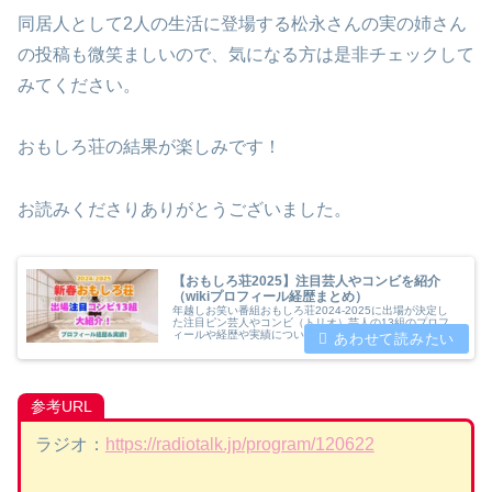
同居人として2人の生活に登場する松永さんの実の姉さん
の投稿も微笑ましいので、気になる方は是非チェックして
みてください。
おもしろ荘の結果が楽しみです！
お読みくださりありがとうございました。
【おもしろ荘2025】注目芸人やコンビを紹介
（wikiプロフィール経歴まとめ）
年越しお笑い番組おもしろ荘2024-2025に出場が決定し
た注目ピン芸人やコンビ（トリオ）芸人の13組のプロフ
ィールや経歴や実績についてwiki風にまとめてみましたの
でご覧ください。
参考URL
ラジオ：
https://radiotalk.jp/program/120622