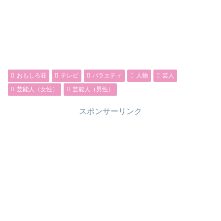
おもしろ荘
テレビ
バラエティ
人物
芸人
芸能人（女性）
芸能人（男性）
スポンサーリンク