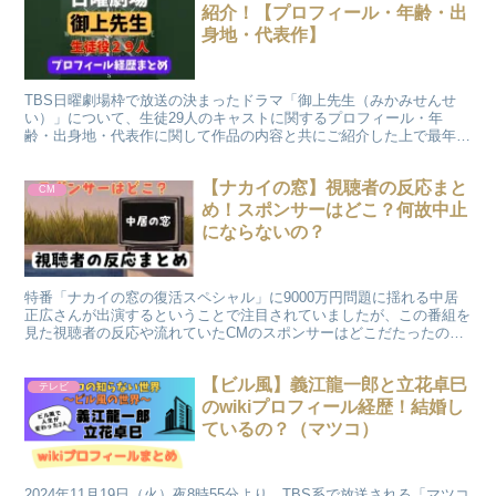
紹介！【プロフィール・年齢・出
身地・代表作】
TBS日曜劇場枠で放送の決まったドラマ「御上先生（みかみせんせ
い）」について、生徒29人のキャストに関するプロフィール・年
齢・出身地・代表作に関して作品の内容と共にご紹介した上で最年
長・最年少のキャストや出身地別にまとめてみましたのでご覧くださ
い。
【ナカイの窓】視聴者の反応まと
CM
め！スポンサーはどこ？何故中止
にならないの？
特番「ナカイの窓の復活スペシャル」に9000万円問題に揺れる中居
正広さんが出演するということで注目されていましたが、この番組を
見た視聴者の反応や流れていたCMのスポンサーはどこだたったの
か？またCMの仕組みや何故中止にならないのかまとめてみました。
【ビル風】義江龍一郎と立花卓巳
テレビ
のwikiプロフィール経歴！結婚し
ているの？（マツコ）
2024年11月19日（火）夜8時55分より、TBS系で放送される「マツコ