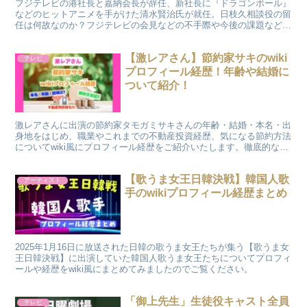
フジテレビの港社長と嘉納会長が辞任、新社長に『ドラゴンボール』
などのヒットアニメを手がけた清水賢治氏が就任。日枝久相談役の留
任は何故なのか？フジテレビの会見などの不手際や今後の課題など、
一連の経営体制の変更について詳しく解説します。
【激レアさん】節約家サキのwiki
テレビ
プロフィール経歴！年齢や結婚に
ついて紹介！
激レアさんに出演の節約家タモガミサキさんの年齢・結婚・本名・出
身地をはじめ、職業やこれまでの不動産投資経歴、気になる節約方法
についてwiki風にプロフィール経歴をご紹介いたします。徹底的な節
約ぶりと一貫した不動産への情熱について深掘りします。
【歌うま女王日韓決戦】韓国人歌
アーティスト
手のwikiプロフィール経歴まとめ
2025年1月16日に放送された日韓の歌うま女王たちが集う【歌うま女
王日韓決戦】に出演していた韓国人歌うま女王たちについてプロフィ
ールや経歴をwiki風にまとめてみましたのでご覧ください。
「御上先生」生徒役キャスト全員
テレビ