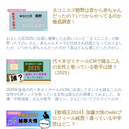
る事件の経緯も解説。タワマン生活や海外旅行の噂についても真相を
解明。
ネコニスズ館野は昔から赤ちゃん
おもしろ荘
だったの？いつからやってるのか
徹底調査！
おもしろ荘2025に出場し優勝したお笑いコンビ「ネコニニズ」の館
野（たての）さん。赤ちゃんキャラが注目され話題となっておりまし
たが、いつから赤ちゃんだったのか？昔はどんな感じだったのかにつ
いて徹底調査紗いてみました。昔と現在の姿を画像で比較しました。
代々木ゼミナールCMで踊る二人
CM
の女性と歌っている歌手は誰？
（2025）
2025年放送の代々木ゼミナールのCMに出演してダンスを踊る二人の
女性やCMソングを歌っている女性は誰なのか調査してみました。女
優「中島瑠菜」さんや歌手「個リン」さんについてプロフィールや経
歴をwiki風にまとめましたのでご覧ください
【歌唱王2024】加藤大悟のwikiプ
テレビ
ロフィール経歴！通っている中学
校はどこ？