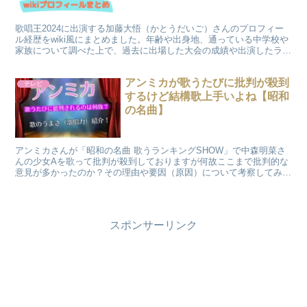
歌唱王2024に出演する加藤大悟（かとうだいご）さんのプロフィー
ル経歴をwiki風にまとめました。年齢や出身地、通っている中学校や
家族について調べた上で、過去に出場した大会の成績や出演したライ
ブ、得意な歌（レパートリー）についてお伝えします。
アンミカが歌うたびに批判が殺到
テレビ
するけど結構歌上手いよね【昭和
の名曲】
アンミカさんが「昭和の名曲 歌うランキングSHOW」で中森明菜さ
んの少女Aを歌って批判が殺到しておりますが何故ここまで批判的な
意見が多かったのか？その理由や要因（原因）について考察してみま
した。またその圧倒的な歌唱力についても紹介いたします。
スポンサーリンク