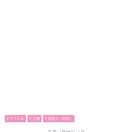
アイドル
人物
芸能人（女性）
スポンサーリンク