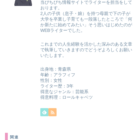
当ぴちぴち情報サイトでライターを担当をして
おります。
2人の子供（息子・娘）を持つ母親で下の子が
大学を卒業し子育ても一段落したところで「何
か新たに始めてみたい」そう思いはじめたのが
WEBライターでした。
これまでの人生経験を活かした深みのある文章
で執筆していきますのでどうぞよろしくお願い
いたします。
出身地：青森県
年齢：アラフィフ
性別：女性
ライター歴：3年
得意なジャンル：芸能系
得意料理：ロールキャベツ
関連