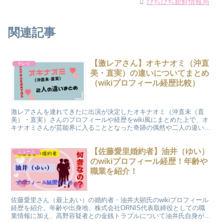
ぴちぴち新鮮情報局
関連記事
【激レアさん】オキナオミ（沖直
テレビ
美・直実）の違いについてまとめ
（wikiプロフィール経歴比較）
激レアさんを連れてきたに出演が決定したオキナオミ（沖直未（直
美）・直実）さんのプロフィールや経歴をwiki風にまとめた上で、オ
キナオミさんが芸能界に入ることとなった奇跡の偶然や二人の違いに
ついて比較してみましたのでご覧ください。
【佐藤愛里婚約者】油井（ゆい）
ニュース
のwikiプロフィール経歴！年齢や
職業を紹介！
佐藤愛里さん（最上あい）の婚約者・油井大顕氏のwikiプロフィール
経歴を紹介。年齢や出身地、株式会社ORNIS代表取締役としての職
業情報に加え、高野容疑者との金銭トラブルについて油井氏自身が語