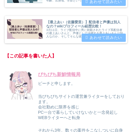
年齢、出身地、学歴といった基本情報から、活動内容や勤
務していた飲食店についても詳しく解説。婚約者や働いて
いた飲食店についても紹介致します
【最上あい（佐藤愛里）】配信者と声優は別人
なの？wikiプロフィール経歴比較！
3月11日、ライブ配信中に男に刺殺されたライブ系配信者
の最上あいさんと、声優として活躍する最上あいさんは別
人なのか、そしてそんな彼女たちのプロフィールや経歴
（代表作品）についてwiki風にまとめたものを比較してご
紹介していきます。
【この記事を書いた人】
ぴちぴち新鮮情報局
ピーチと申します。
当ぴちぴちサイトの運営兼ライターをしており
ます。
会社勤めに限界を感じ
PC一台で暮らしていけないかと一念発起し
WEBライターへと転身
それから3年、数々の案件をこなしついに自身