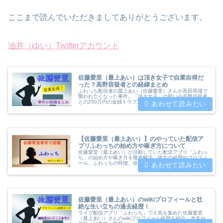
ここまで読んでいただきましてありがとうございます。
油井（ゆい）Twitterアカウント
佐藤愛里（最上あい）は頂き女子で自業自得だ
った？高野容疑者との経緯まとめ
ふわっち配信者の最上あい（佐藤愛里）さんが高田馬場で
襲われ亡くなった事件。「頂き女子」の疑いや高野容疑者
との250万円の金銭トラブル、裁判勝訴後も無視された経
緯など背景を詳細にまとめました。配信者の安全対策や
「自業自得論」の広がりについても解説しています。
【佐藤愛里（最上あい）】のやっていた配信ア
プリふわっちの始め方や稼ぎ方について
佐藤愛里（最上あい）が活動していた配信アプリ「ふわっ
ち」の始め方や稼ぎ方を徹底解説。彼女の経歴やプロフィ
ール、ふわっちの特徴、収入の仕組み、ポイントの換金方
法まで詳しく紹介します。これから配信を始めたい方必見
の情報です。
佐藤愛里（最上あい）のwikiプロフィールと壮
絶な生い立ちの過去経歴！
ライブ配信アプリ「ふわっち」で人気を集めた佐藤愛里
（最上あい）さんのwikiプロフィール経歴を紹介。本名や