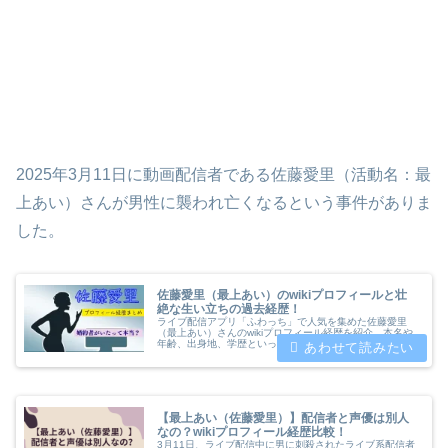
2025年3月11日に動画配信者である佐藤愛里（活動名：最
上あい）さんが男性に襲われ亡くなるという事件がありま
した。
佐藤愛里（最上あい）のwikiプロフィールと壮
絶な生い立ちの過去経歴！
ライブ配信アプリ「ふわっち」で人気を集めた佐藤愛里
（最上あい）さんのwikiプロフィール経歴を紹介。本名や
年齢、出身地、学歴といった基本情報から、活動内容や勤
務していた飲食店についても詳しく解説。婚約者や働いて
いた飲食店についても紹介致します
【最上あい（佐藤愛里）】配信者と声優は別人
なの？wikiプロフィール経歴比較！
3月11日、ライブ配信中に男に刺殺されたライブ系配信者