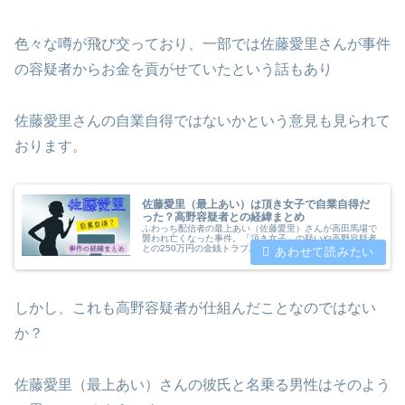
色々な噂が飛び交っており、一部では佐藤愛里さんが事件
の容疑者からお金を貢がせていたという話もあり
佐藤愛里さんの自業自得ではないかという意見も見られて
おります。
佐藤愛里（最上あい）は頂き女子で自業自得だ
った？高野容疑者との経緯まとめ
ふわっち配信者の最上あい（佐藤愛里）さんが高田馬場で
襲われ亡くなった事件。「頂き女子」の疑いや高野容疑者
との250万円の金銭トラブル、裁判勝訴後も無視された経
緯など背景を詳細にまとめました。配信者の安全対策や
「自業自得論」の広がりについても解説しています。
しかし、これも高野容疑者が仕組んだことなのではない
か？
佐藤愛里（最上あい）さんの彼氏と名乗る男性はそのよう