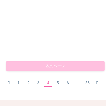
次のページ
前
次
1
2
3
4
5
6
…
36
へ
へ