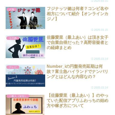
2025.03.15
フジナッツ健は何者？コンビ名や
人物
相方について紹介【オンラインカ
ジノ】
2025.03.15
佐藤愛里（最上あい）は頂き女子
その他
で自業自得だった？高野容疑者と
の経緯まとめ
2025.03.14
Number_iの円盤発売延期は何
テレビ
故？富士急ハイランドでナンバリ
ングとはどんな内容なの？
2025.03.14
【佐藤愛里（最上あい）】のやっ
一般人（女性）
ていた配信アプリふわっちの始め
方や稼ぎ方について