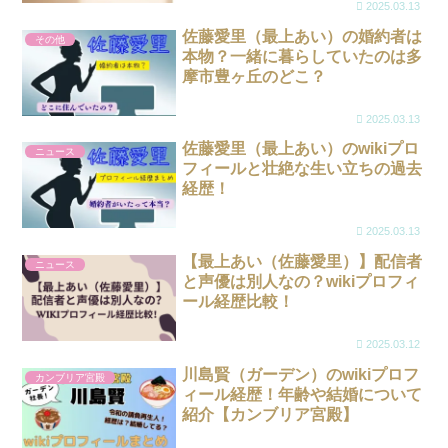
2025.03.13
佐藤愛里（最上あい）の婚約者は
その他
本物？一緒に暮らしていたのは多
摩市豊ヶ丘のどこ？
2025.03.13
佐藤愛里（最上あい）のwikiプロ
ニュース
フィールと壮絶な生い立ちの過去
経歴！
2025.03.13
【最上あい（佐藤愛里）】配信者
ニュース
と声優は別人なの？wikiプロフィ
ール経歴比較！
2025.03.12
川島賢（ガーデン）のwikiプロフ
カンブリア宮殿
ィール経歴！年齢や結婚について
紹介【カンブリア宮殿】