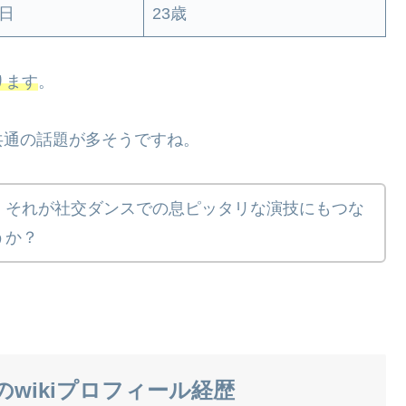
2日
23歳
ります
。
共通の話題が多そうですね。
、それが社交ダンスでの息ピッタリな演技にもつな
うか？
wikiプロフィール経歴