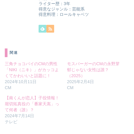
ライター歴：3年
得意なジャンル：芸能系
得意料理：ロールキャベツ
関連
三角チョコパイのCMの男性
モスバーガーのCMの永野芽
「NIKI（ニキ）」がカッコよ
郁じゃない女性は誰？
くてかわいいと話題に！
（2025）
2024年10月11日
2025年2月4日
CM
CM
【南くんが恋人】子役情報！
堀切拓真役の「番家天嵩」っ
て何者（誰）？
2024年7月14日
テレビ