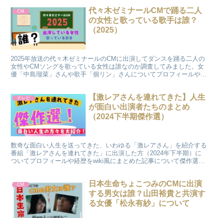
代々木ゼミナールCMで踊る二人
CM
の女性と歌っている歌手は誰？
（2025）
2025年放送の代々木ゼミナールのCMに出演してダンスを踊る二人の
女性やCMソングを歌っている女性は誰なのか調査してみました。女
優「中島瑠菜」さんや歌手「個リン」さんについてプロフィールや経
歴をwiki風にまとめましたのでご覧ください
【激レアさんを連れてきた】人生
テレビ
が面白い出演者たちのまとめ
（2024下半期傑作選）
数奇な面白い人生を送ってきた、いわゆる「激レアさん」を紹介する
番組「激レアさんを連れてきた」に出演した方（2024年下半期）に
ついてプロフィールや経歴をwiki風にまとめた記事について傑作選風
に紹介いたしますのでご覧ください。
日本生命ちょこつみのCMに出演
CM
する男女は誰？山田裕貴と共演す
る女優「松永有紗」について