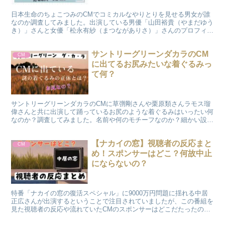
日本生命のちょこつみのCMでコミカルなやりとりを見せる男女が誰
なのか調査してみました。出演している男優「山田裕貴（やまだゆう
き）」さんと女優「松永有紗（まつながありさ）」さんのプロフィー
ルや経歴、出演作品についてwiki風にまとめてみました
サントリーグリーンダカラのCM
CM
に出てるお尻みたいな着ぐるみっ
て何？
サントリーグリーンダカラのCMに草彅剛さんや栗原類さんラモス瑠
偉さんと共に出演して踊っているお尻のような着ぐるみはいったい何
なのか？調査してみました。名前や何のモチーフなのか？細かい設定
について調べてわかったことをまとめてみましたのでご覧ください。
【ナカイの窓】視聴者の反応まと
CM
め！スポンサーはどこ？何故中止
にならないの？
特番「ナカイの窓の復活スペシャル」に9000万円問題に揺れる中居
正広さんが出演するということで注目されていましたが、この番組を
見た視聴者の反応や流れていたCMのスポンサーはどこだたったの
か？またCMの仕組みや何故中止にならないのかまとめてみました。