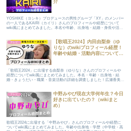
介
YOSHIKE（ヨシキ）プロデュースの男性グループ「XY」のメンバー
の一人であるKAIRI（カイリ）さんのプロフィールや経歴について
wiki風にまとめてみました。本名や年齢、出身地・結婚・身長や活動
内容、XYでの役割（パート）について紹介します
【歌唱王2024】内田由梨奈（ゆ
テレビ
りな）のwikiプロフィール経歴！
年齢や結婚・活動内容について紹
介！
「歌唱王2024」に出場する由梨奈（ゆりな）さんのプロフィールや
経歴についてwiki風にまとめてみました。本名・年齢・出身地・結
婚・きょうだい・職業・音楽活動の詳細を調査しました！広瀬香美さ
んを熱唱した圧倒的な歌唱力にも注目です。
中野みやび現在大学何年生？今日
テレビ
好きに出ていたの？（wikiまと
め）
歌唱王2024に出場する「中野みやび」さんのプロフィールや経歴に
ついてwiki風にまとめてみました。年齢や出身地・学歴（中学校・高