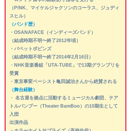
（P!NK、マイケルジャクソンのコーラス、ジュディ
スヒル）
（バンド歴）
・OSANAFACE（インディーズバンド）
（結成時期不明〜終了2012年頃）
・パペットポピンズ
（結成時期不明〜終了2014年2月16日）
・NHK音楽番組「UTA-TUBE」で13期グランプリを
受賞
・東京事変ベーシスト亀田誠治さんから絶賛される
（舞台経験）
・ 名古屋を拠点に活動するミュージカル劇団、テア
トルバンブー（Theater BamBoo）の10期生として
入団
出演作品
・ホラーナイトサプライズ（高校生役）