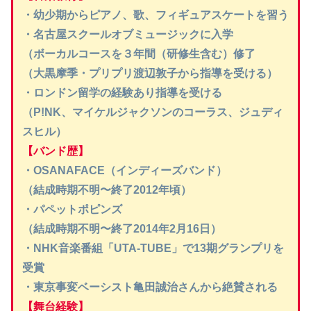
・幼少期からピアノ、歌、フィギュアスケートを習う
・名古屋スクールオブミュージックに入学
（ボーカルコースを３年間（研修生含む）修了
（大黒摩季・プリプリ渡辺敦子から指導を受ける）
・ロンドン留学の経験あり指導を受ける
（P!NK、マイケルジャクソンのコーラス、ジュディ
スヒル）
【バンド歴】
・OSANAFACE（インディーズバンド）
（結成時期不明〜終了2012年頃）
・パペットポピンズ
（結成時期不明〜終了2014年2月16日）
・NHK音楽番組「UTA-TUBE」で13期グランプリを
受賞
・東京事変ベーシスト亀田誠治さんから絶賛される
【舞台経験】