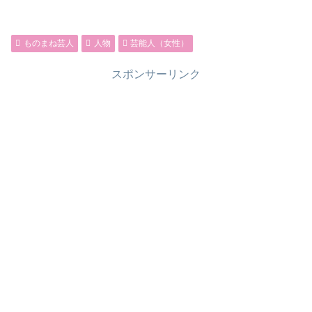
ものまね芸人
人物
芸能人（女性）
スポンサーリンク