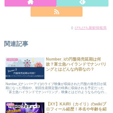
ぴちぴち新鮮情報局
関連記事
Number_iの円盤発売延期は何
テレビ
故？富士急ハイランドでナンバリ
ングとはどんな内容なの？
Number_i(ナンバーアイ)のライブ映像が収録された円盤の発売日が延
期になった理由や、初回生産限定盤の特典に収録される予定だった
「富士急ハイランドでナンバリング」映像とはどのようなものなのか
についてまとめたものをご紹介していきます。
【XY】KAIRI（カイリ）のwikiプ
XY
ロフィール経歴！本名や年齢を紹