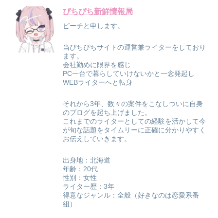
ぴちぴち新鮮情報局
ピーチと申します。
当ぴちぴちサイトの運営兼ライターをしており
ます。
会社勤めに限界を感じ
PC一台で暮らしていけないかと一念発起し
WEBライターへと転身
それから3年、数々の案件をこなしついに自身
のブログを起ち上げました。
これまでのライターとしての経験を活かして今
が旬な話題をタイムリーに正確に分かりやすく
お伝えしていきます。
出身地：北海道
年齢：20代
性別：女性
ライター歴：3年
得意なジャンル：全般（好きなのは恋愛系番
組）