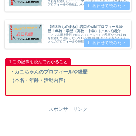
まねを披露したサラリーマンミスチルことヒルゾウさんの
プロフィールや経歴について紹介していきます。本名や年
齢・出身地・学歴・結婚・活動内容についてwiki風にまと
めましたのでご覧ください。
【MISIAものまね】岩口のwikiプロフィール経
歴！年齢・学歴（高校・中学）について紹介
モノマネ頂上決戦でMISIA（ミーシャ）の見事なものまね
を披露して注目となっている岩口和暖（いわぐちかだん）
さんのプロフィールや経歴についてwiki風にまとめてみま
した。名前の読み方や年齢・学歴（高校・中学）・活動内
容について紹介します
この記事を読んでわかること
・カニちゃんのプロフィールや経歴
（本名・年齢・活動内容）
スポンサーリンク