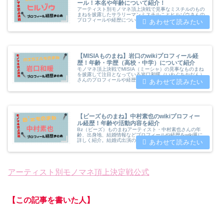
ール！本名や年齢について紹介！
アーティスト別モノマネ頂上決戦で見事なミスチルのもの
まねを披露したサラリーマンミスチルことヒルゾウさんの
プロフィールや経歴について紹介していきます。本名や年
齢・出身地・学歴・結婚・活動内容についてwiki風にまと
めましたのでご覧ください。
【MISIAものまね】岩口のwikiプロフィール経
歴！年齢・学歴（高校・中学）について紹介
モノマネ頂上決戦でMISIA（ミーシャ）の見事なものまね
を披露して注目となっている岩口和暖（いわぐちかだん）
さんのプロフィールや経歴についてwiki風にまとめてみま
した。名前の読み方や年齢・学歴（高校・中学）・活動内
容について紹介します
【ビーズものまね】中村素也のwikiプロフィー
ル経歴！年齢や活動内容を紹介
Bz（ビーズ）ものまねアーティスト・中村素也さんの年
齢、出身地、結婚情報などプロフィールや経歴をwiki風に
詳しく紹介。結婚式出演の依頼方法や料金、テレビ出演、
イベント情報まで徹底解説。約400曲のレパートリーを持
つものまね芸人の魅力に迫ります
アーティスト別モノマネ頂上決定戦公式
【この記事を書いた人】