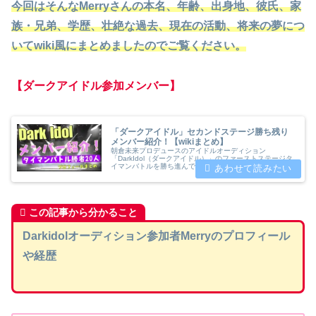
今回はそんなMerryさんの本名、年齢、出身地、彼氏、家
族・兄弟、学歴、壮絶な過去、現在の活動、将来の夢につ
いてwiki風にまとめましたのでご覧ください。
【ダークアイドル参加メンバー】
「ダークアイドル」セカンドステージ勝ち残り
メンバー紹介！【wikiまとめ】
朝倉未来プロデュースのアイドルオーディション
「DarkIdol（ダークアイドル）」のファーストステージタ
イマンバトルを勝ち進んでセカンドステージ進出を決めた
20人と注目のアイドル候補についてプロフィールや参加
理由や意気込みをwiki風にまとめました。
この記事から分かること
Darkidolオーディション参加者Merryのプロフィール
や経歴